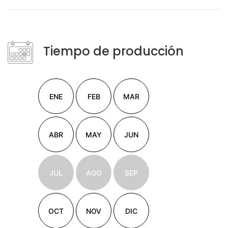
Tiempo de producción
ENE
FEB
MAR
ABR
MAY
JUN
JUL
AGO
SEP
OCT
NOV
DIC